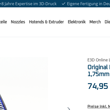
>8 Jahre Expertise im 3D-Druck
Eigene Fertigung in De
eile
Nozzles
Hotends & Extruder
Elektronik
Merch
Di
E3D Online L
Original
1,75mm 
Regulärer Pr
74,95
Preise inkl.