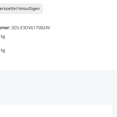
rkzettel hinzufügen
mmer:
3DS-E3DV6175B24V
 kg
 kg