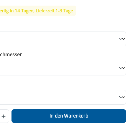
rtig in 14 Tagen, Lieferzeit 1-3 Tage
swählen
auswählen
rchmesser
uswählen
 Anzahl: Gib den gewünschten Wert ein o
In den Warenkorb