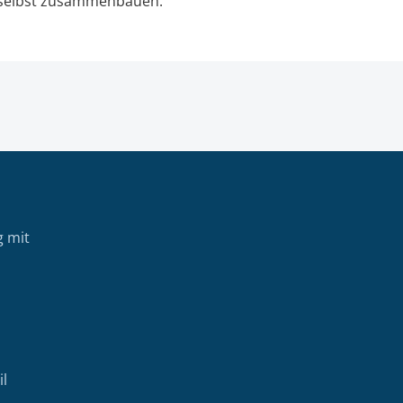
ch selbst zusammenbauen.
g mit
il