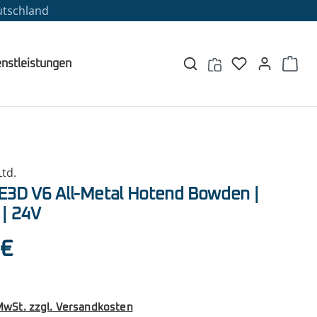
utschland
enstleistungen
td.
 E3D V6 All-Metal Hotend Bowden |
| 24V
eis:
 €
 MwSt. zzgl. Versandkosten