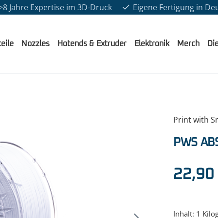
>8 Jahre Expertise im 3D-Druck
Eigene Fertigung in De
eile
Nozzles
Hotends & Extruder
Elektronik
Merch
Di
Print with S
PWS ABS
Regulärer Pr
22,90
Inhalt:
1 Kilo