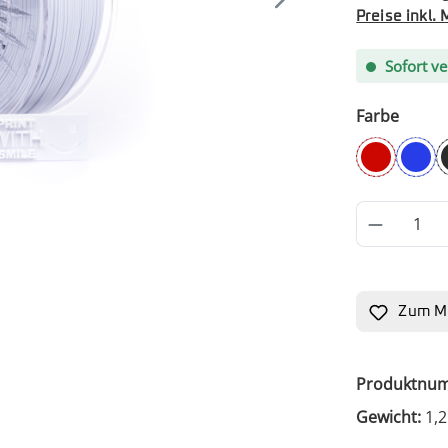
Preise inkl.
Sofort ve
auswä
Farbe
Cherry R
Coba
Produkt
Zum Me
Produktnu
Gewicht:
1,2