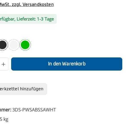
 MwSt. zzgl. Versandkosten
rfügbar, Lieferzeit: 1-3 Tage
hlen
ed
lt Blue
Satine Black
Satine White
grün
 Anzahl: Gib den gewünschten Wert ein o
In den Warenkorb
rkzettel hinzufügen
mmer:
3DS-PWSABSSAWHT
5 kg