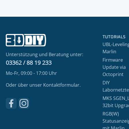
TUTORIALS
UBL-Levelin
Marlin
Unterstützung und Beratung unter:
Firmware
03362 / 88 19 233
Update via
Mo-Fr, 09:00 - 17:00 Uhr
Octoprint
DIY
Oder über unser
Kontaktformular
.
Labornetzte
MKS SGEN_
Besuche uns auf Facebook – öffnet in neuem Tab (externe
Schau auf Instagram vorbei – öffnet in neuem Tab (
32bit Upgra
RGB(W)
Statusanzei
mit Marlin