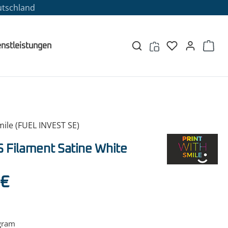
utschland
enstleistungen
mile (FUEL INVEST SE)
 Filament Satine White
eis:
 €
gram