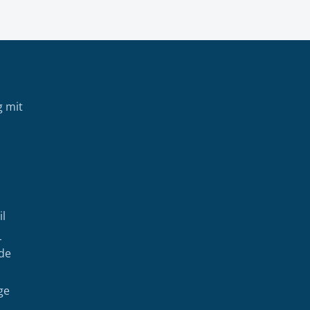
g mit
il
L
r Link)
externer Link)
de
ge