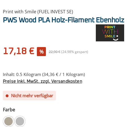
Print with Smile (FUEL INVEST SE)
PWS Wood PLA Holz-Filament Ebenholz
Verkaufspreis:
17,18 €
%
Regulärer Preis:
22,90 €
(24.98% gespart)
Inhalt:
0.5 Kilogram
(34,36 € / 1 Kilogram)
Preise inkl. MwSt. zzgl. Versandkosten
Nicht mehr verfügbar
auswählen
Farbe
Ebenholz
Mahagoni
(Diese Option ist zurzeit nicht verfügbar.)
(Diese Option ist zurzeit nicht verfügbar.)